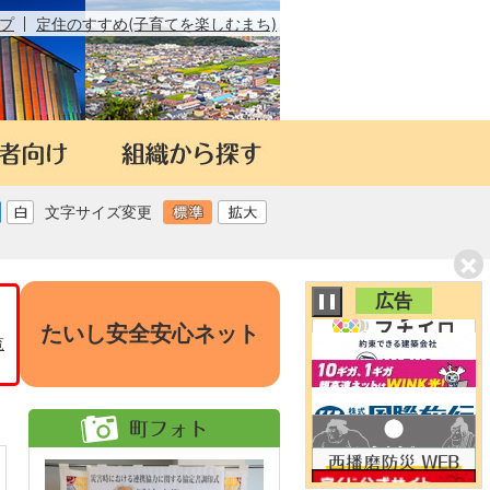
プ
定住のすすめ(子育てを楽しむまち)
1
枚
2
目
枚
3
の
目
枚
4
ス
の
目
枚
5
ラ
ス
の
目
枚
6
イ
ラ
ス
の
目
枚
ド
7
イ
ラ
ス
の
文字サイズ変更
目
枚
ド
8
イ
ラ
ス
の
目
枚
ド
9
イ
ラ
×
ス
の
目
枚
ド
10
イ
ラ
ス
の
目
広告
枚
ド
11
イ
ラ
ス
の
目
枚
ド
たいし安全安心ネット
1
イ
ラ
ス
覧
の
目
枚
ド
2
イ
ラ
ス
の
目
枚
ド
3
イ
ラ
ス
の
目
枚
ド
4
イ
ラ
ス
の
目
枚
ド
5
イ
ラ
ス
の
目
枚
ド
6
イ
ラ
ス
の
目