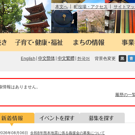
本文へ
町役場・アクセス
サイトマッ
English
中文筒体
中文繁體
한국어
背景色変更
線情報はありません。
履歴の一
イ
募
ベ
集
ン
を
2026年08月06日
令和8年熊本地震に係る義援金の募集について
ト
探