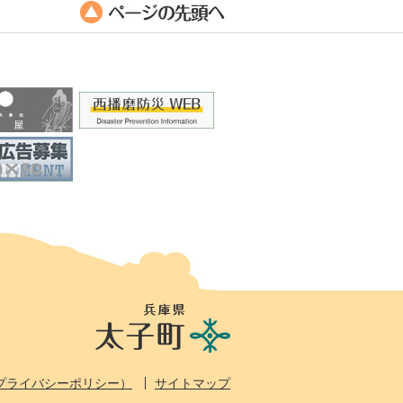
兵
庫
県
太
プライバシーポリシー）
サイトマップ
子