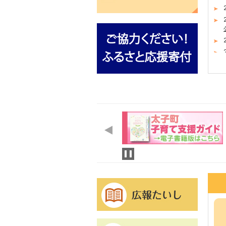
14
1
枚
枚
目
目
の
の
ス
ス
ラ
ラ
イ
イ
ド
ド