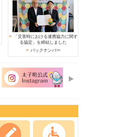
枚
ド
7
イ
ラ
ス
の
目
枚
ド
8
イ
ラ
ス
の
目
枚
ド
9
イ
ラ
ス
の
目
枚
ド
10
イ
ラ
ス
の
目
枚
ド
11
イ
ラ
ス
の
「災害時における連携協力に関す
目
枚
ド
1
イ
ラ
る協定」を締結しました
ス
の
目
枚
ド
2
イ
ラ
バックナンバー
ス
の
目
枚
ド
3
イ
ラ
ス
の
目
枚
ド
4
イ
ラ
ス
の
目
枚
ド
5
イ
4
5
ラ
ス
の
目
枚
ド
枚
枚
6
イ
ラ
ス
の
目
目
目
枚
ド
7
イ
ラ
ス
の
の
の
目
枚
ド
8
イ
ラ
ス
ス
ス
の
目
枚
ド
9
イ
ラ
ラ
ラ
ス
の
目
枚
ド
10
イ
イ
イ
ラ
ス
の
目
枚
ド
ド
ド
11
イ
ラ
ス
の
目
枚
ド
イ
ラ
ス
の
目
ド
イ
ラ
ス
の