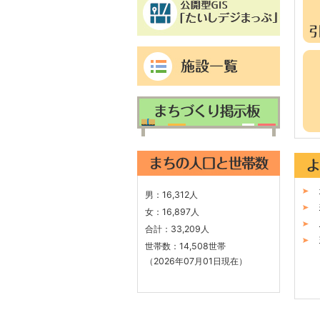
よ
く
見
男：
16,312人
ら
女：
16,897人
れ
合計：
33,209人
る
世帯数：
14,508世帯
ペ
（2026年07月01日現在）
ー
ジ