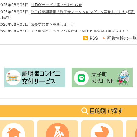
2026年08月06日
eLTAXサービス停止のお知らせ
を
す
2026年08月05日
公民館夏期講座「親子サマークッキング」を実施しました(石海
探
公民館)
す
2026年08月05日
議長交際費を更新しました
2026年08月04日
太子町議会ハラスメント防止に関する決議が可決されました
RSS
新着情報の一覧
2026年08月03日
揖龍保健衛生施設事務組合からの採用情報のお知らせ
2026年08月02日
最高裁判決を踏まえた生活保護費の追加給付に関する兵庫県から
のお知らせ
2026年07月31日
300日間交通死亡事故ゼロを達成
2026年07月31日
こうえんだより8月号を発行しました
2
3
2026年07月29日
カフェトークたいしを開催します
枚
枚
目
目
の
の
ス
ス
ラ
ラ
イ
イ
ド
ド