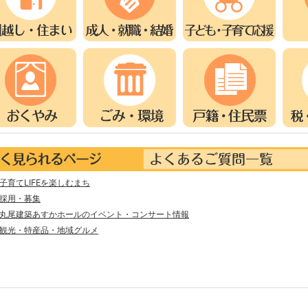
よ
く
子育てLIFEを楽しむまち
あ
る
採用・募集
ご
丸尾建築あすかホールのイベント・コンサート情報
質
観光・特産品・地域グルメ
問
一
覧