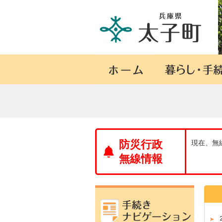
防災行政
現在、無
無線情報
新
着
情
報