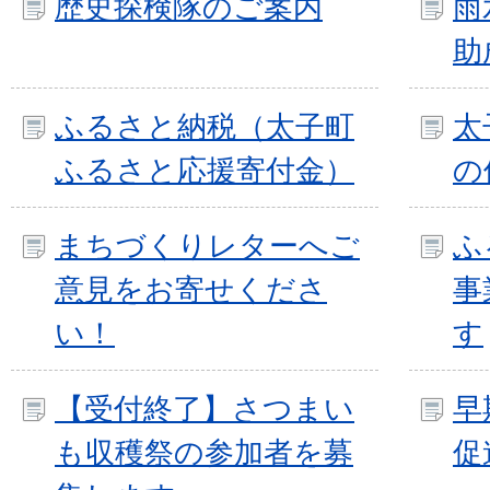
歴史探検隊のご案内
雨
助
ふるさと納税（太子町
太
ふるさと応援寄付金）
の
まちづくりレターへご
ふ
意見をお寄せくださ
事
い！
す
【受付終了】さつまい
早
も収穫祭の参加者を募
促