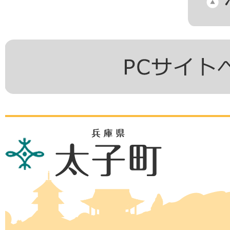
兵
庫
県
太
子