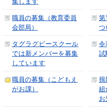
集します
職員の募集（教育委員
第
会部局）
つ
タグラグビースクール
令
では新メンバーを募集
試
しています
職員の募集（こどもえ
揖
がお課）
組
お