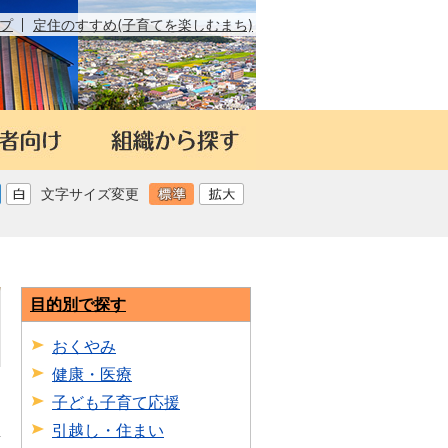
プ
定住のすすめ(子育てを楽しむまち)
文字サイズ変更
目的別で探す
おくやみ
健康・医療
子ども子育て応援
引越し・住まい