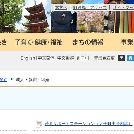
本文へ
町役場・アクセス
サイトマッ
English
中文筒体
中文繁體
한국어
背景色変更
探す
成人・就職・結婚
若者サポートステーション（太子町出張相談）