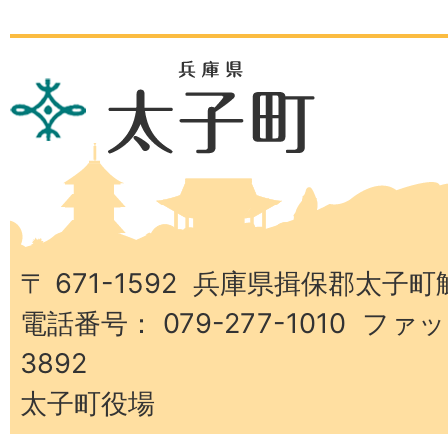
兵
庫
県
太
子
町
〒 671-1592 兵庫県揖保郡太子町
電話番号： 079-277-1010 ファッ
3892
太子町役場