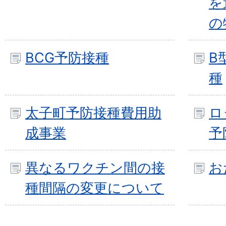
を
の
BCG予防接種
B
種
太子町予防接種費用助
ロ
成事業
予
異なるワクチン間の接
お
種間隔の変更について