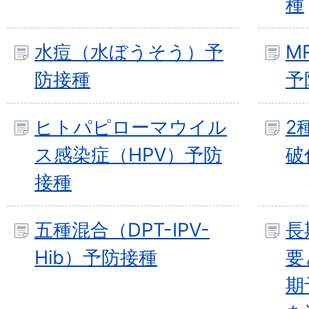
種
水痘（水ぼうそう）予
M
防接種
予
ヒトパピローマウイル
2
ス感染症（HPV）予防
破
接種
五種混合（DPT-IPV-
長
Hib）予防接種
要
期