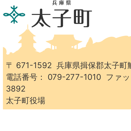
兵
庫
県
太
子
町
〒 671-1592 兵庫県揖保郡太子町
電話番号： 079-277-1010 ファッ
3892
太子町役場