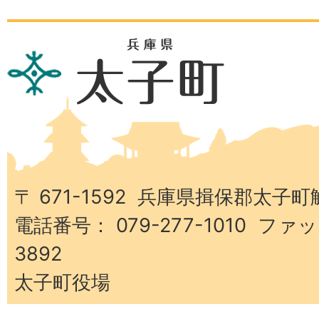
兵
庫
県
太
子
町
〒 671-1592 兵庫県揖保郡太子町
電話番号： 079-277-1010 ファッ
3892
太子町役場