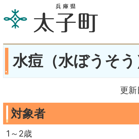
水痘（水ぼうそう
更新
対象者
1～2歳