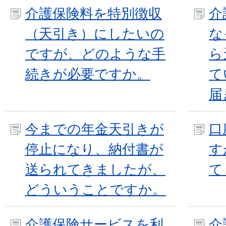
介護保険料を特別徴収
介
（天引き）にしたいの
な
ですが、どのような手
ら
続きが必要ですか。
て
届
今までの年金天引きが
口
停止になり、納付書が
す
送られてきましたが、
て
どういうことですか。
介護保険サービスを利
介