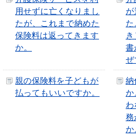
用せずに亡くなりまし
が
たが、これまで納めた
た
保険料は返ってきます
き
か。
書
ぜ
親の保険料を子どもが
納
払ってもいいですか。
か
わ
務
か