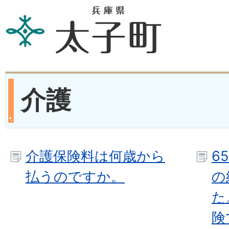
介護
介護保険料は何歳から
6
払うのですか。
の
た
険