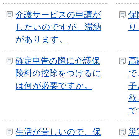
介護サービスの申請が
保
したいのですが、滞納
り
があります。
確定申告の際に介護保
高
険料の控除をつけるに
で
は何が必要ですか。
子
欲
で
生活が苦しいので、保
災