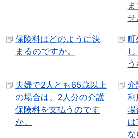
ま
せ
保険料はどのように決
町
まるのですか。
し
う
夫婦で2人とも65歳以上
介
の場合は、2人分の介護
利
保険料を支払うのです
場
か。
は
な