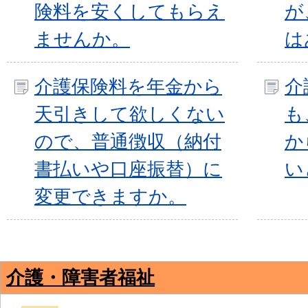
険料を安くしてもらえ
が
ませんか。
は
介護保険料を年金から
介
天引きして欲しくない
も
ので、普通徴収（納付
か
書払いや口座振替）に
い
変更できますか。
介護・障害者福祉