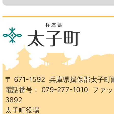
兵
庫
県
太
子
町
〒 671-1592 兵庫県揖保郡太子町
電話番号： 079-277-1010 ファッ
3892
太子町役場