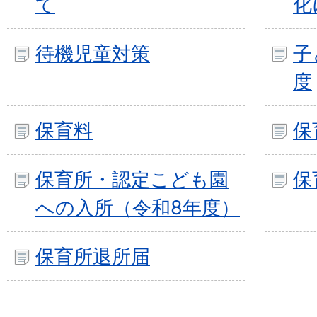
て
化
待機児童対策
子
度
保育料
保
保育所・認定こども園
保
への入所（令和8年度）
保育所退所届