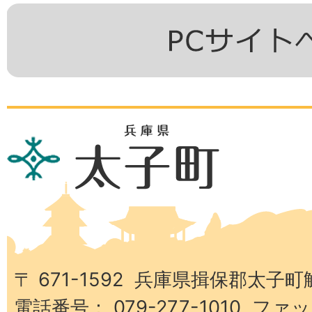
兵
庫
県
太
子
町
〒 671-1592 兵庫県揖保郡太子町
電話番号： 079-277-1010 ファッ