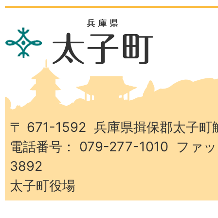
兵
庫
県
太
子
町
〒 671-1592 兵庫県揖保郡太子町
電話番号： 079-277-1010 ファッ
3892
太子町役場