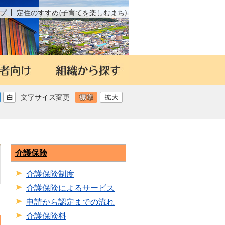
プ
定住のすすめ(子育てを楽しむまち)
文字サイズ変更
介護保険
介護保険制度
介護保険によるサービス
日
申請から認定までの流れ
介護保険料