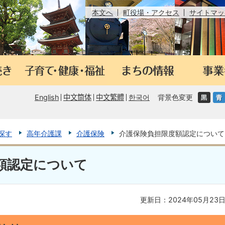
本文へ
町役場・アクセス
サイトマッ
English
中文筒体
中文繁體
한국어
背景色変更
探す
高年介護課
介護保険
介護保険負担限度額認定について
額認定について
更新日：2024年05月23