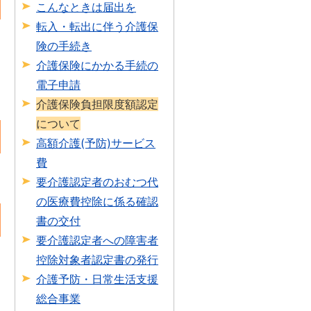
こんなときは届出を
転入・転出に伴う介護保
険の手続き
介護保険にかかる手続の
電子申請
介護保険負担限度額認定
について
高額介護(予防)サービス
費
要介護認定者のおむつ代
の医療費控除に係る確認
書の交付
要介護認定者への障害者
控除対象者認定書の発行
介護予防・日常生活支援
総合事業