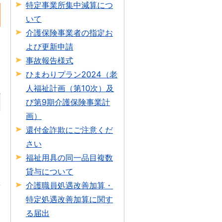
特定事業所集中減算につ
いて
介護保険事業者の指定お
よび更新申請
事故報告様式
ひまわりプラン2024（老
人福祉計画（第10次）及
び第9期介護保険事業計
画）
還付金詐欺にご注意くだ
さい
福祉用具の同一品目複数
貸与について
介護職員処遇改善加算・
特定処遇改善加算に関す
る届出