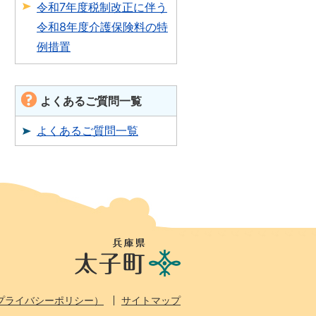
令和7年度税制改正に伴う
令和8年度介護保険料の特
例措置
よくあるご質問一覧
よくあるご質問一覧
兵
庫
県
太
プライバシーポリシー）
サイトマップ
子