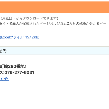
（用紙は下からダウンロードできます）
番号・名義人が記載されたページおよび直近2カ月の残高が分かるペー
elファイル: 157.2KB)
せ先
子町鵤280番地1
:079-277-6031
らから