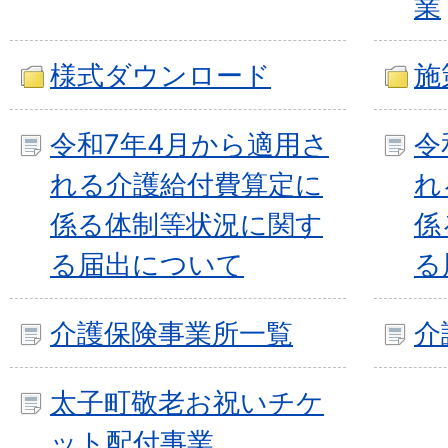
業
様式ダウンロード
施
令和7年4月から適用さ
令
れる介護給付費算定に
れ
係る体制等状況に関す
係
る届出について
る
介護保険事業所一覧
介
太子町敬老お祝いチケ
ット配付事業