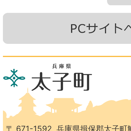
兵
庫
県
太
子
町
〒 671-1592 兵庫県揖保郡太子町