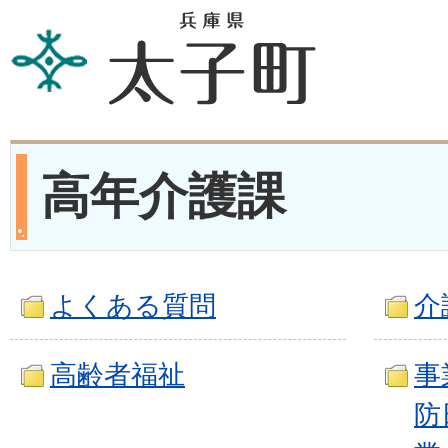
高年介護課
よくある質問
介
高齢者福祉
事
防