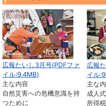
広報たいし3月号(PDFファ
広報た
イル:9.4MB)
イル:9
主な内容
主な
自然災害への危機意識を持
成人式
つために
所得