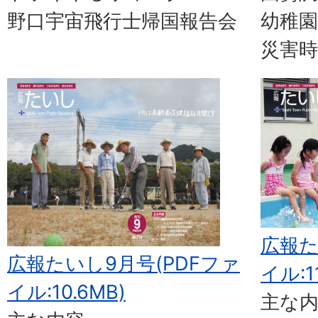
野口宇宙飛行士帰国報告会
幼稚園
災害
広報た
広報たいし9月号(PDFファ
イル:1
イル:10.6MB)
主な