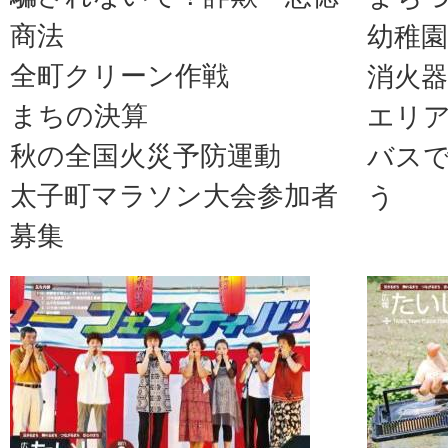
商法
幼稚園
全町クリーン作戦
消火
まちの決算
エリ
秋の全国火災予防運動
バス
太子町マラソン大会参加者
う
募集