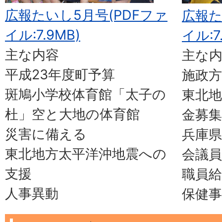
広報たいし5月号(PDFファ
広報た
イル:7.9MB)
イル:7
主な内容
主な
平成23年度町予算
施政方
斑鳩小学校体育館「太子の
東北地
杜」空と大地の体育館
金募集
災害に備える
兵庫県
東北地方太平洋沖地震への
会議員
支援
職員
人事異動
保健