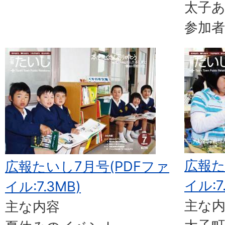
太子
参加者
広報た
広報たいし7月号(PDFファ
イル:7
イル:7.3MB)
主な
主な内容