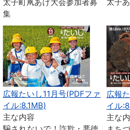
太子
太子町凧あげ大会参加者募
集
広報たいし11月号(PDFファ
広報た
イル:8.1MB)
イル:8
主な内容
主な
騙されないで！詐欺・悪徳
まち