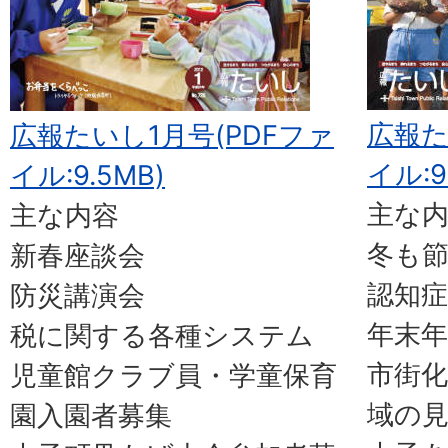
広報た
広報たいし1月号(PDFファ
イル:9
イル:9.5MB)
主な
主な内容
冬も
新春座談会
認知
防災講演会
年末
税に関する各種システム
市街化
児童館クラブ員・学童保育
域の
園入園者募集