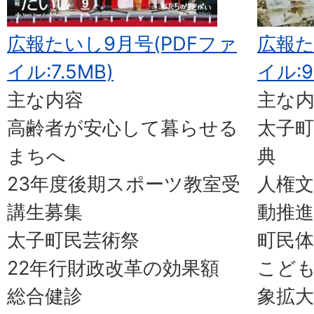
広報たいし9月号(PDFファ
広報た
イル:7.5MB)
イル:9
主な内容
主な
高齢者が安心して暮らせる
太子町
まちへ
典
23年度後期スポーツ教室受
人権
講生募集
動推進
太子町民芸術祭
町民体
22年行財政改革の効果額
こど
総合健診
象拡大