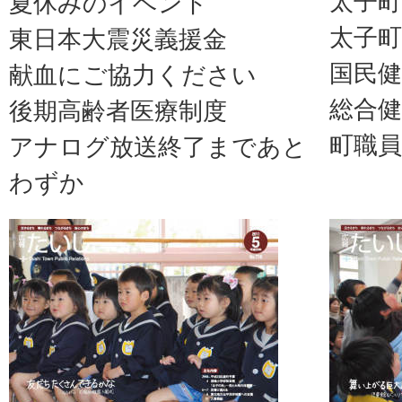
太子町
夏休みのイベント
太子町
東日本大震災義援金
国民健
献血にご協力ください
総合健
後期高齢者医療制度
町職
アナログ放送終了まであと
わずか