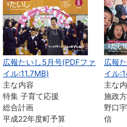
広報たいし5月号(PDFファ
広報た
イル:11.7MB)
イル:1
主な内容
主な
特集 子育て応援
施政方
総合計画
野口
平成22年度町予算
信