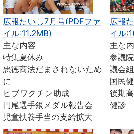
広報たいし7月号(PDFファ
広報た
イル:11.2MB)
イル:10
主な内容
主な
特集夏休み
参議院
悪徳商法だまされないため
議会組
に
国民健
ヒブワクチン助成
後期高
円尾選手銀メダル報告会
健診
児童扶養手当の支給拡大