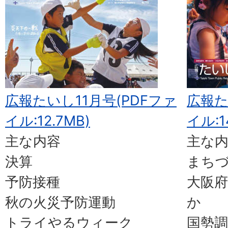
広報たいし11月号(PDFファ
広報た
イル:12.7MB)
イル:1
主な内容
主な
決算
まち
予防接種
大阪
秋の火災予防運動
か
トライやるウィーク
国勢調