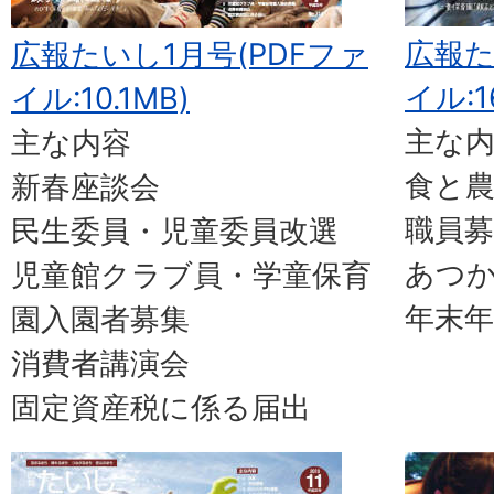
広報た
広報たいし1月号(PDFファ
イル:1
イル:10.1MB)
主な
主な内容
食と
新春座談会
職員募
民生委員・児童委員改選
あつ
児童館クラブ員・学童保育
年末
園入園者募集
消費者講演会
固定資産税に係る届出