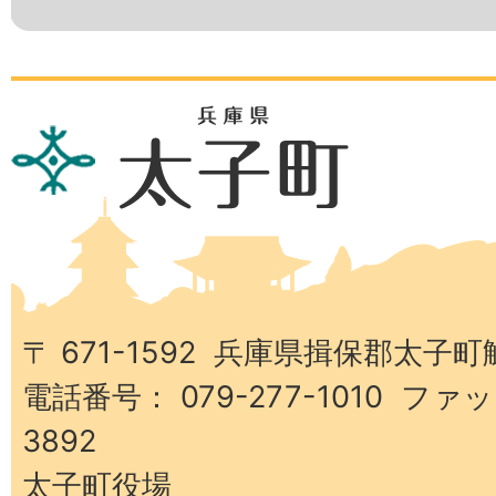
兵
庫
県
太
子
町
〒 671-1592 兵庫県揖保郡太子町
電話番号： 079-277-1010 ファッ
3892
太子町役場