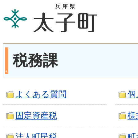
税務課
よくある質問
個
固定資産税
様
法人町民税
町