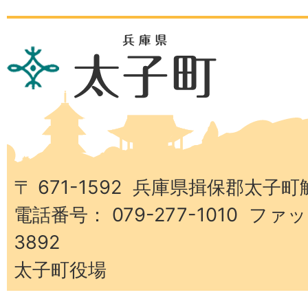
兵
庫
県
太
子
町
〒 671-1592 兵庫県揖保郡太子町
電話番号： 079-277-1010 ファッ
3892
太子町役場