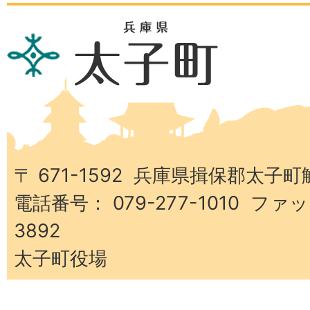
兵
庫
県
太
子
町
〒 671-1592 兵庫県揖保郡太子町
電話番号： 079-277-1010 ファッ
3892
太子町役場