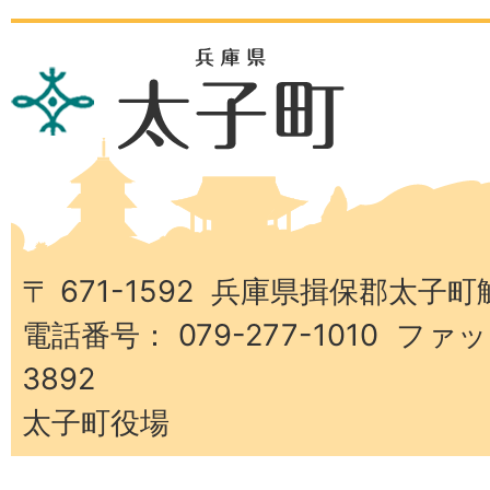
兵
庫
県
太
子
町
〒 671-1592 兵庫県揖保郡太子町
電話番号： 079-277-1010 ファッ
3892
太子町役場