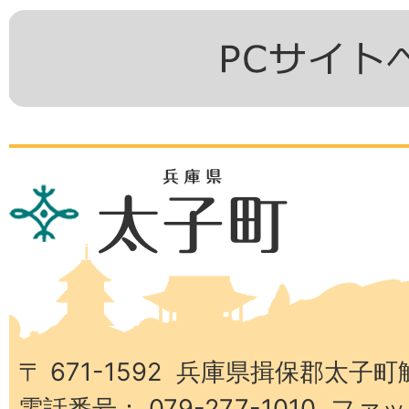
兵
庫
県
太
子
町
〒 671-1592 兵庫県揖保郡太子町
電話番号： 079-277-1010 ファッ