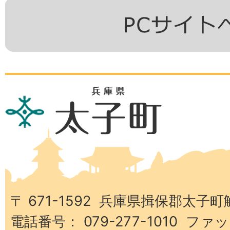
兵
庫
県
太
子
町
〒 671-1592 兵庫県揖保郡太子町
電話番号： 079-277-1010 ファッ