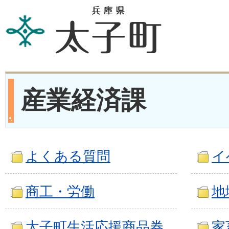
産業経済課
よくある質問
イ
商工・労働
地
太子町生活応援商品券
家