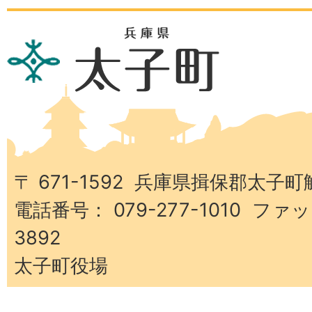
兵
庫
県
太
子
町
〒 671-1592 兵庫県揖保郡太子町
電話番号： 079-277-1010 ファッ
3892
太子町役場