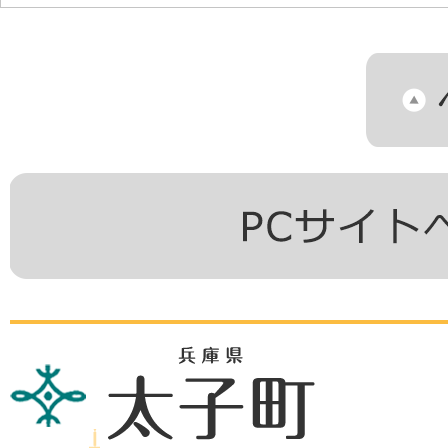
兵
庫
県