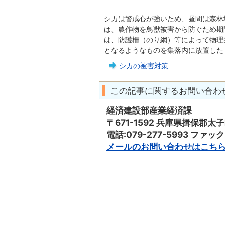
シカは警戒心が強いため、昼間は森林
は、農作物を鳥獣被害から防ぐため期
は、防護柵（のり網）等によって物理
となるようなものを集落内に放置した
シカの被害対策
この記事に関するお問い合わ
経済建設部産業経済課
〒671-1592 兵庫県揖保郡太
電話:079-277-5993 ファックス
メールのお問い合わせはこち