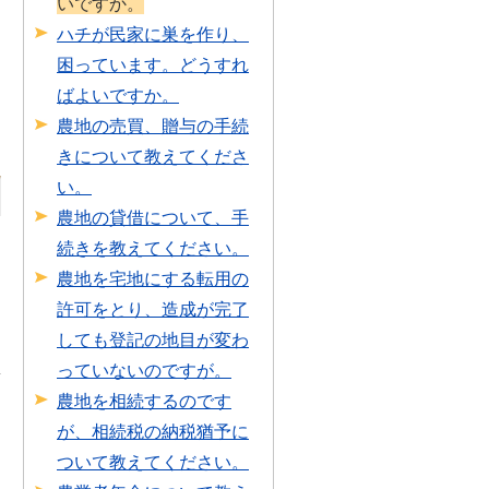
いですか。
日
ハチが民家に巣を作り、
困っています。どうすれ
ばよいですか。
農地の売買、贈与の手続
きについて教えてくださ
い。
農地の貸借について、手
続きを教えてください。
農地を宅地にする転用の
許可をとり、造成が完了
しても登記の地目が変わ
っていないのですが。
農地を相続するのです
が、相続税の納税猶予に
ついて教えてください。