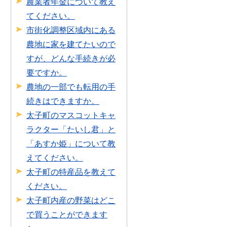
農業者年金について教え
てください。
市街化調整区域内にある
農地に家を建てたいので
すが、どんな手続きが必
要ですか。
農地の一部でも転用の手
続きはできますか。
太子町のマスコットキャ
ラクター「たいし君」と
「あすか姫」について教
えてください。
太子町の特産品を教えて
ください。
太子町内産の野菜はどこ
で買うことができます