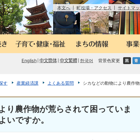
本文へ
町役場・アクセス
サイトマッ
English
中文筒体
中文繁體
한국어
背景色変更
探す
産業経済課
よくある質問
シカなどの動物により農作物
より農作物が荒らされて困っていま
よいですか。