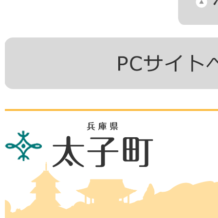
兵
庫
県
太
子