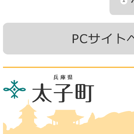
兵
庫
県
太
子