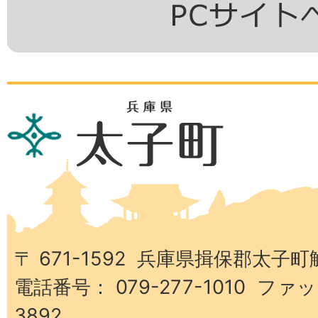
兵
庫
県
太
子
町
〒 671-1592 兵庫県揖保郡太子町
電話番号： 079-277-1010 ファッ
3892