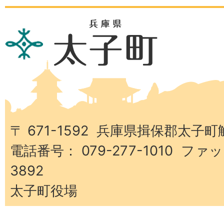
兵
庫
県
太
子
町
〒 671-1592 兵庫県揖保郡太子町
電話番号： 079-277-1010 ファッ
3892
太子町役場