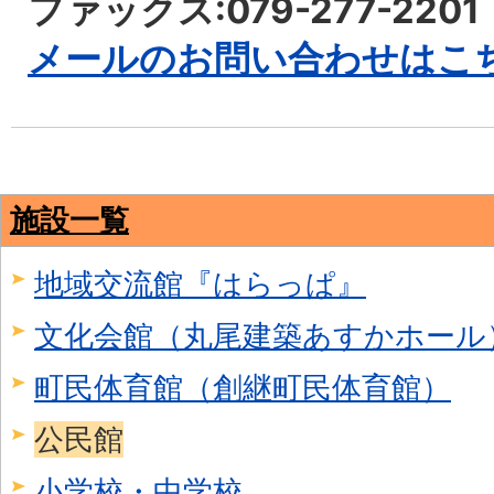
ファックス:079-277-2201
メールのお問い合わせはこ
施設一覧
地域交流館『はらっぱ』
文化会館（丸尾建築あすかホール
町民体育館（創継町民体育館）
公民館
小学校・中学校