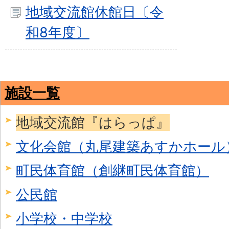
地域交流館休館日〔令
和8年度〕
施設一覧
地域交流館『はらっぱ』
文化会館（丸尾建築あすかホール
町民体育館（創継町民体育館）
公民館
小学校・中学校