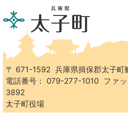
兵
庫
県
太
子
町
〒 671-1592 兵庫県揖保郡太子町
電話番号： 079-277-1010 ファッ
3892
太子町役場