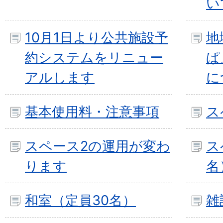
い
10月1日より公共施設予
地
約システムをリニュー
ぱ
アルします
に
基本使用料・注意事項
ス
スペース2の運用が変わ
ス
ります
名
和室（定員30名）
雑