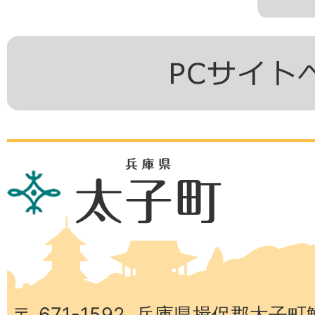
兵
庫
県
太
子
町
〒 671-1592 兵庫県揖保郡太子町