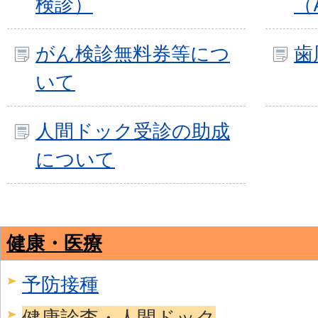
検診）
（
がん検診無料券等につ
歯
いて
人間ドック受診の助成
について
健康・医療
予防接種
健康診査・人間ドック