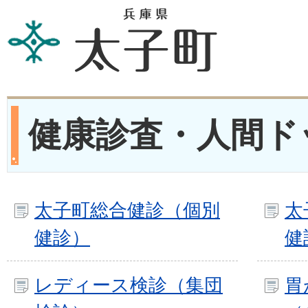
健康診査・人間ド
太子町総合健診（個別
太
健診）
健
レディース検診（集団
胃