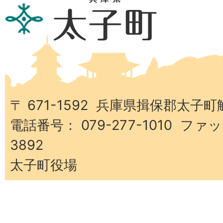
兵
庫
県
太
子
町
〒 671-1592 兵庫県揖保郡太子町
電話番号： 079-277-1010 ファッ
3892
太子町役場