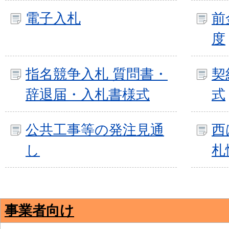
電子入札
前
度
指名競争入札 質問書・
契
辞退届・入札書様式
式
公共工事等の発注見通
西
し
札
事業者向け