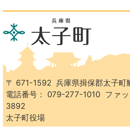
兵
庫
県
太
子
町
〒 671-1592 兵庫県揖保郡太子町
電話番号： 079-277-1010 ファッ
3892
太子町役場