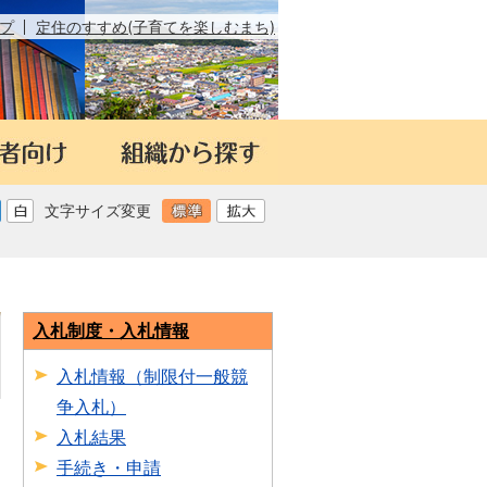
プ
定住のすすめ(子育てを楽しむまち)
文字サイズ変更
入札制度・入札情報
入札情報（制限付一般競
争入札）
日
入札結果
手続き・申請