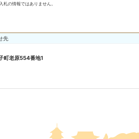
入札の情報ではありません。
せ先
太子町老原554番地1