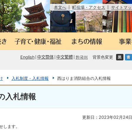
本文へ
町役場・アクセス
サイトマッ
English
中文筒体
中文繁體
한국어
背景色変更
け
入札制度・入札情報
西はりま消防組合の入札情報
の入札情報
更新日：2023年02月24
せします。