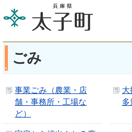
ごみ
事業ごみ（農業・店
大
舗・事務所・工場な
多
ど）