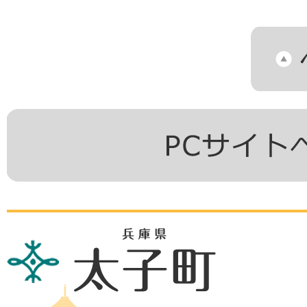
兵
庫
県