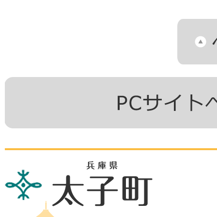
兵
庫
県