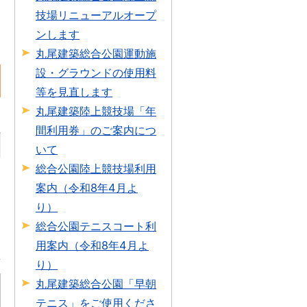
技場リニューアルオープ
ンします
丸尾建築総合公園運動施
設・グラウンドの使用料
等を見直します
丸尾建築陸上競技場「年
間利用券」のご案内につ
いて
総合公園陸上競技場利用
案内（令和8年4月よ
り）
総合公園テニスコート利
用案内（令和8年4月よ
り）
丸尾建築総合公園「早朝
テニス」をご使用くださ