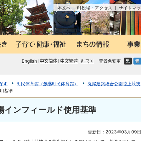
本文へ
町役場・アクセス
サイトマッ
English
中文筒体
中文繁體
한국어
背景色変更
探す
町民体育館（創継町民体育館）
丸尾建築総合公園陸上競技
用基準
場インフィールド使用基準
更新日：2023年03月09