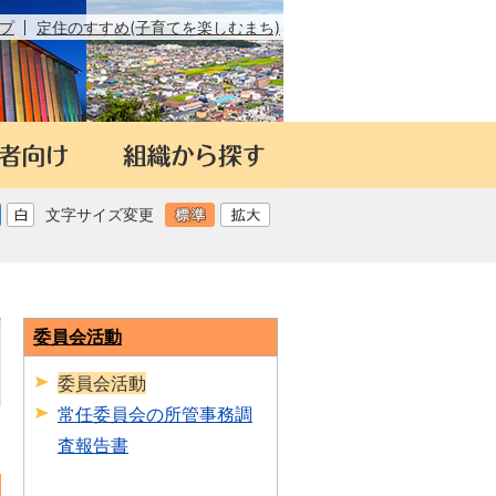
プ
定住のすすめ(子育てを楽しむまち)
文字サイズ変更
委員会活動
委員会活動
常任委員会の所管事務調
日
査報告書