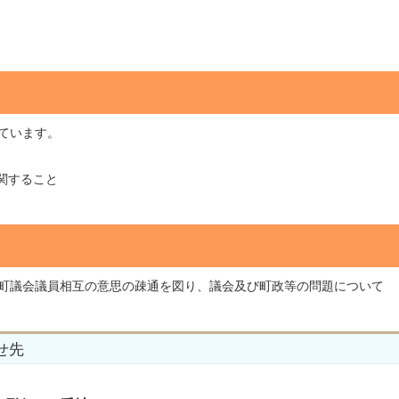
。
ています。
関すること
町議会議員相互の意思の疎通を図り、議会及び町政等の問題について
せ先