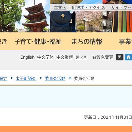
本文へ
町役場・アクセス
サイトマッ
English
中文筒体
中文繁體
한국어
背景色変更
探す
太子町議会
委員会活動
委員会活動
更新日：2024年11月01