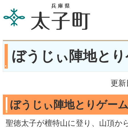
ぼうじぃ陣地とり
更新
ぼうじぃ陣地とりゲー
聖徳太子が檀特山に登り、山頂か