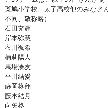
斑鳩小学校、太子高校他のみなさ
不同、敬称略）
石田充輝
岸本弥慧
衣川颯希
楠莉陽人
馬場湊友
平川結愛
藤岡柊翔
藤本結月
向矢柊