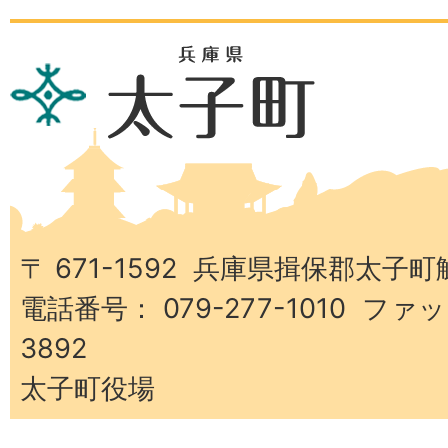
兵
庫
県
太
子
町
〒 671-1592 兵庫県揖保郡太子町
電話番号： 079-277-1010 ファッ
3892
太子町役場