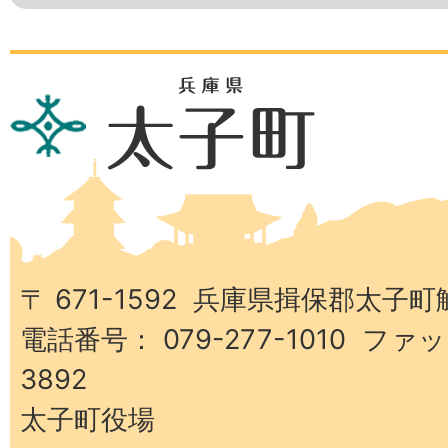
兵
庫
県
太
子
町
〒 671-1592 兵庫県揖保郡太子町
電話番号： 079-277-1010 ファッ
3892
太子町役場