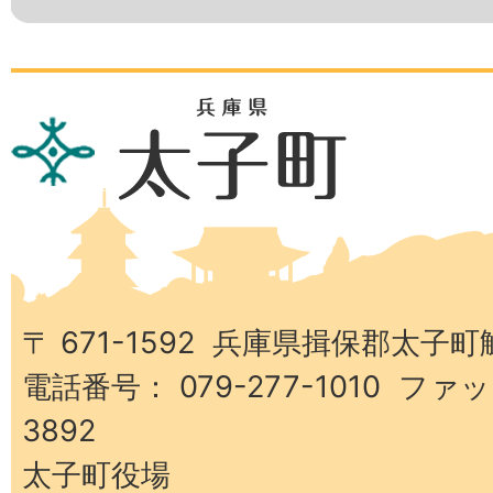
兵
庫
県
太
子
町
〒 671-1592 兵庫県揖保郡太子町
電話番号： 079-277-1010 ファッ
3892
太子町役場