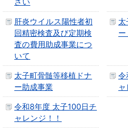
さい
肝炎ウイルス陽性者初
太
回精密検査及び定期検
ー
査の費用助成事業につ
いて
太子町骨髄等移植ドナ
令
ー助成事業
ャ
令和8年度 太子100日チ
ャレンジ！！