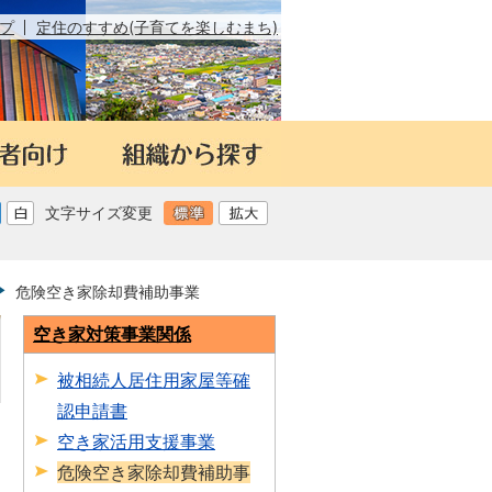
プ
定住のすすめ(子育てを楽しむまち)
文字サイズ変更
危険空き家除却費補助事業
空き家対策事業関係
被相続人居住用家屋等確
認申請書
日
空き家活用支援事業
危険空き家除却費補助事