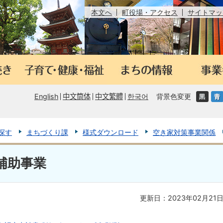
本文へ
町役場・アクセス
サイトマッ
English
中文筒体
中文繁體
한국어
背景色変更
探す
まちづくり課
様式ダウンロード
空き家対策事業関係
補助事業
更新日：2023年02月21