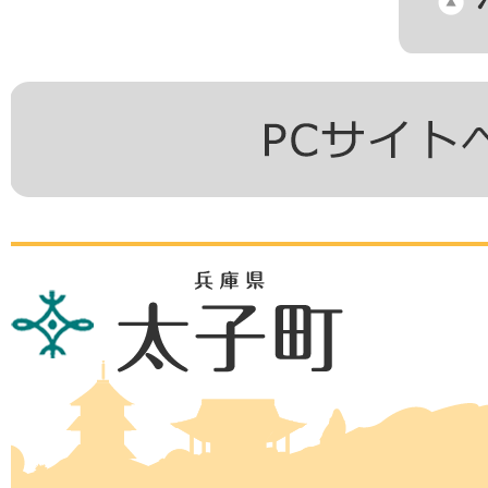
兵
庫
県
太
子