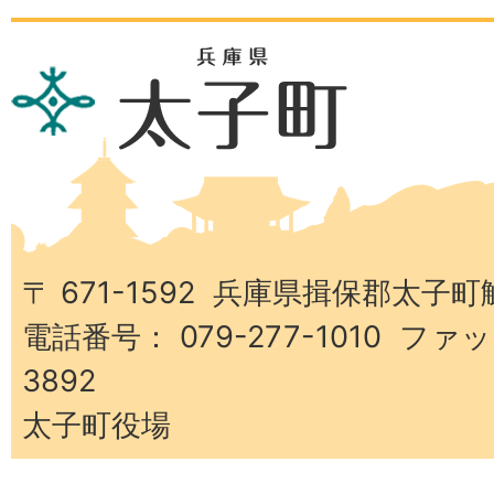
兵
庫
県
太
子
町
〒 671-1592 兵庫県揖保郡太子町
電話番号： 079-277-1010 ファッ
3892
太子町役場