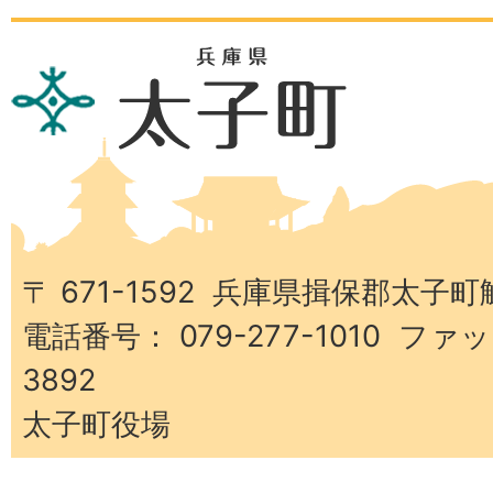
兵
庫
県
太
子
町
〒 671-1592 兵庫県揖保郡太子町
電話番号： 079-277-1010 ファッ
3892
太子町役場