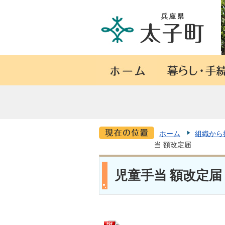
ホーム
組織から
当 額改定届
児童手当 額改定届