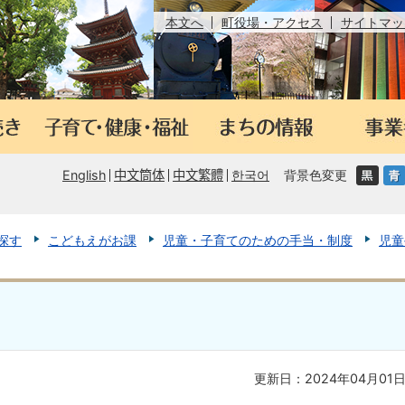
本文へ
町役場・アクセス
サイトマッ
English
中文筒体
中文繁體
한국어
背景色変更
探す
こどもえがお課
児童・子育てのための手当・制度
児童
更新日：2024年04月01