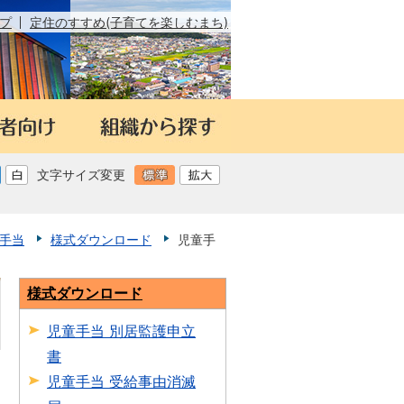
プ
定住のすすめ(子育てを楽しむまち)
文字サイズ変更
手当
様式ダウンロード
児童手
様式ダウンロード
児童手当 別居監護申立
書
日
児童手当 受給事由消滅