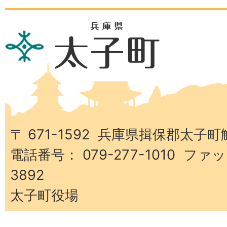
兵
庫
県
太
子
町
〒 671-1592 兵庫県揖保郡太子町
電話番号： 079-277-1010 ファッ
3892
太子町役場