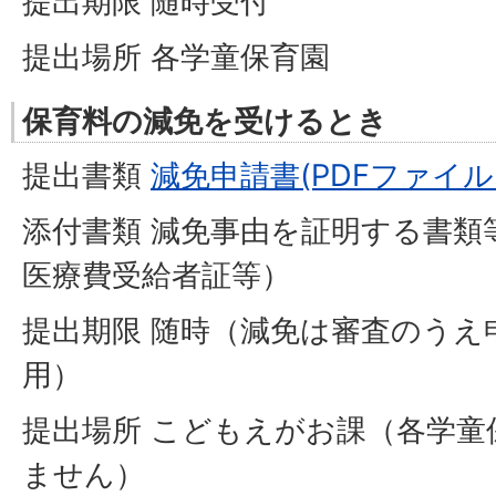
提出期限 随時受付
提出場所 各学童保育園
保育料の減免を受けるとき
提出書類
減免申請書(PDFファイル:5
添付書類 減免事由を証明する書類
医療費受給者証等）
提出期限 随時（減免は審査のうえ
用）
提出場所 こどもえがお課（各学童
ません）