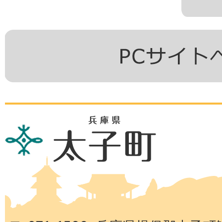
兵
庫
県
太
子