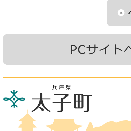
兵
庫
県
太