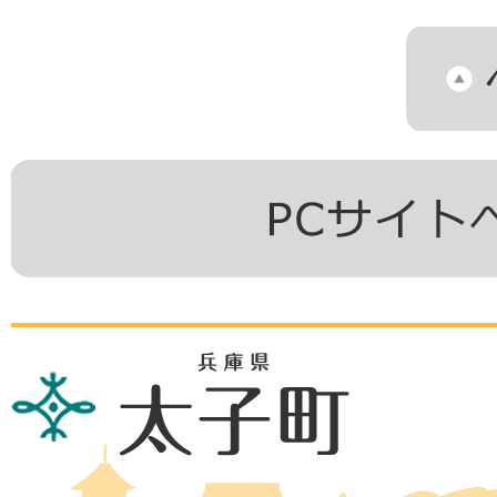
兵
庫
県