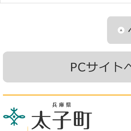
兵
庫
県