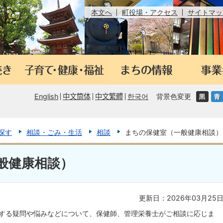
本文へ
町役場・アクセス
サイトマッ
English
中文筒体
中文繁體
한국어
背景色変更
探す
相談・ごみ・生活
相談
まちの保健室（一般健康相談）
般健康相談）
更新日：2026年03月25
する疑問や悩みなどについて、保健師、管理栄養士がご相談に応じま