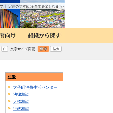
プ
定住のすすめ(子育てを楽しむまち)
文字サイズ変更
相談
太子町消費生活センター
法律相談
日
人権相談
行政相談