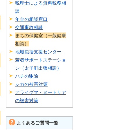
税理士による無料税務相
談
年金の相談窓口
交通事故相談
まちの保健室（一般健康
相談）
地域包括支援センター
若者サポートステーショ
ン（太子町出張相談）
ハチの駆除
シカの被害対策
アライグマ・ヌートリア
の被害対策
よくあるご質問一覧